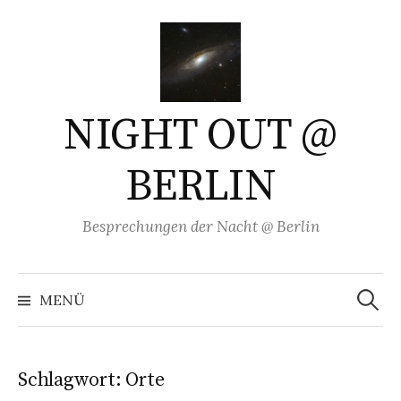
Springe
zum
Inhalt
NIGHT OUT @
BERLIN
Besprechungen der Nacht @ Berlin
Suchen
nach:
MENÜ
Schlagwort:
Orte