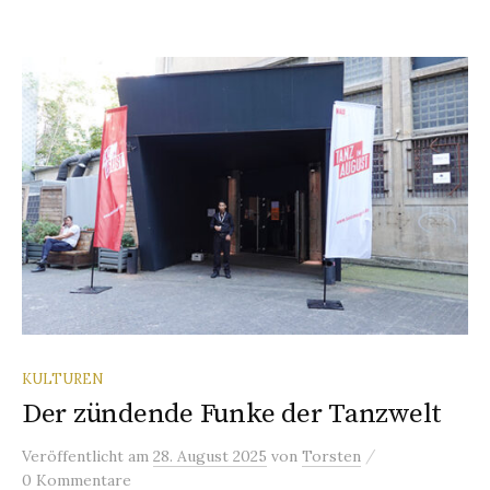
KULTUREN
Der zündende Funke der Tanzwelt
/
Veröffentlicht
am
28. August 2025
von
Torsten
0 Kommentare