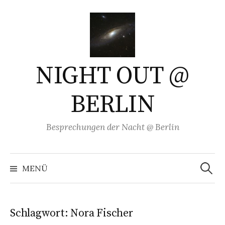
Springe
zum
Inhalt
NIGHT OUT @
BERLIN
Besprechungen der Nacht @ Berlin
Suchen
nach:
MENÜ
Schlagwort:
Nora Fischer