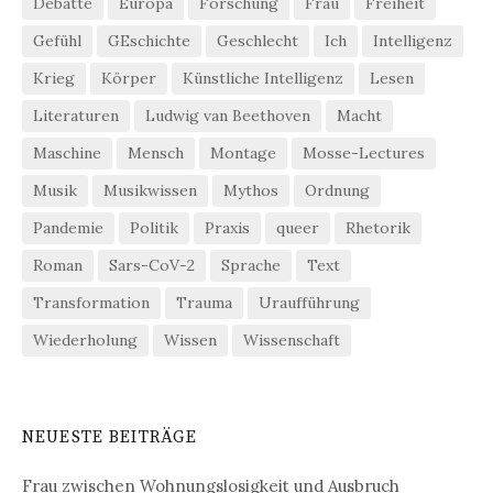
Debatte
Europa
Forschung
Frau
Freiheit
Gefühl
GEschichte
Geschlecht
Ich
Intelligenz
Krieg
Körper
Künstliche Intelligenz
Lesen
Literaturen
Ludwig van Beethoven
Macht
Maschine
Mensch
Montage
Mosse-Lectures
Musik
Musikwissen
Mythos
Ordnung
Pandemie
Politik
Praxis
queer
Rhetorik
Roman
Sars-CoV-2
Sprache
Text
Transformation
Trauma
Uraufführung
Wiederholung
Wissen
Wissenschaft
NEUESTE BEITRÄGE
Frau zwischen Wohnungslosigkeit und Ausbruch