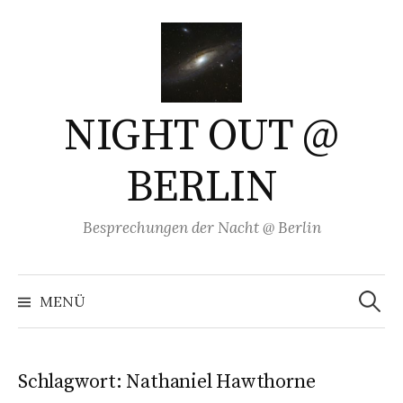
Springe
zum
Inhalt
NIGHT OUT @
BERLIN
Besprechungen der Nacht @ Berlin
Suchen
nach:
MENÜ
Schlagwort:
Nathaniel Hawthorne