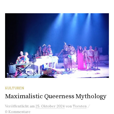
KULTUREN
Maximalistic Queerness Mythology
/
Veröffentlicht
am
25. Oktober 2024
von
Torsten
0 Kommentare