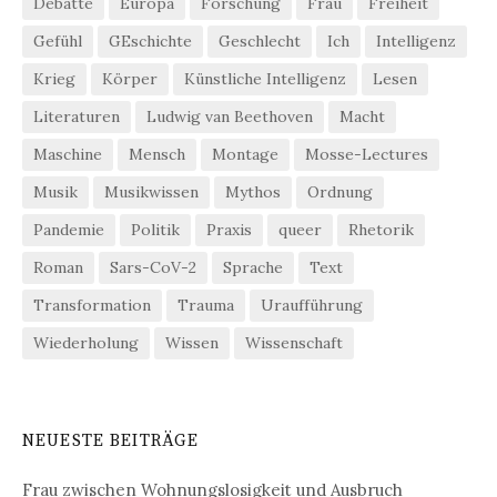
Debatte
Europa
Forschung
Frau
Freiheit
Gefühl
GEschichte
Geschlecht
Ich
Intelligenz
Krieg
Körper
Künstliche Intelligenz
Lesen
Literaturen
Ludwig van Beethoven
Macht
Maschine
Mensch
Montage
Mosse-Lectures
Musik
Musikwissen
Mythos
Ordnung
Pandemie
Politik
Praxis
queer
Rhetorik
Roman
Sars-CoV-2
Sprache
Text
Transformation
Trauma
Uraufführung
Wiederholung
Wissen
Wissenschaft
NEUESTE BEITRÄGE
Frau zwischen Wohnungslosigkeit und Ausbruch