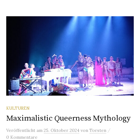
KULTUREN
Maximalistic Queerness Mythology
/
Veröffentlicht
am
25. Oktober 2024
von
Torsten
0 Kommentare