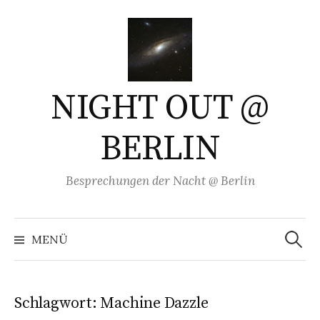
Springe
zum
Inhalt
NIGHT OUT @
BERLIN
Besprechungen der Nacht @ Berlin
Suchen
nach:
MENÜ
Schlagwort:
Machine Dazzle