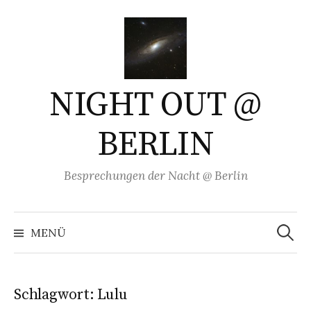
Springe
zum
Inhalt
NIGHT OUT @
BERLIN
Besprechungen der Nacht @ Berlin
Suchen
nach:
MENÜ
Schlagwort:
Lulu