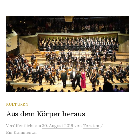
KULTUREN
Aus dem Körper heraus
/
Veröffentlicht
am
30. August 2019
von
Torsten
Ein Kommentar