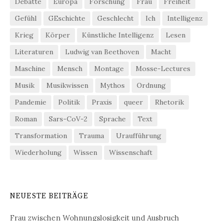
Debatte
Europa
Forschung
Frau
Freiheit
Gefühl
GEschichte
Geschlecht
Ich
Intelligenz
Krieg
Körper
Künstliche Intelligenz
Lesen
Literaturen
Ludwig van Beethoven
Macht
Maschine
Mensch
Montage
Mosse-Lectures
Musik
Musikwissen
Mythos
Ordnung
Pandemie
Politik
Praxis
queer
Rhetorik
Roman
Sars-CoV-2
Sprache
Text
Transformation
Trauma
Uraufführung
Wiederholung
Wissen
Wissenschaft
NEUESTE BEITRÄGE
Frau zwischen Wohnungslosigkeit und Ausbruch