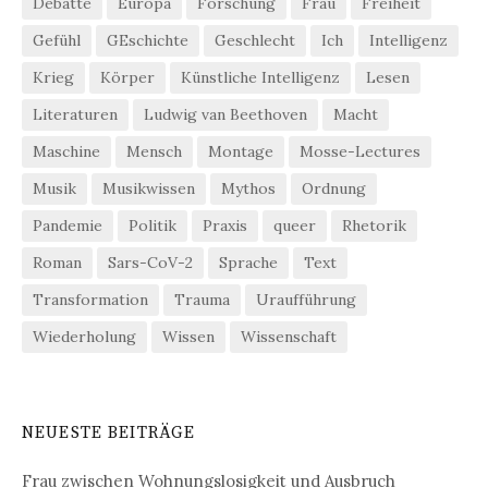
Debatte
Europa
Forschung
Frau
Freiheit
Gefühl
GEschichte
Geschlecht
Ich
Intelligenz
Krieg
Körper
Künstliche Intelligenz
Lesen
Literaturen
Ludwig van Beethoven
Macht
Maschine
Mensch
Montage
Mosse-Lectures
Musik
Musikwissen
Mythos
Ordnung
Pandemie
Politik
Praxis
queer
Rhetorik
Roman
Sars-CoV-2
Sprache
Text
Transformation
Trauma
Uraufführung
Wiederholung
Wissen
Wissenschaft
NEUESTE BEITRÄGE
Frau zwischen Wohnungslosigkeit und Ausbruch