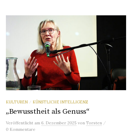
KULTUREN
KÜNSTLICHE INTELLIGENZ
/
„Bewusstheit als Genuss“
/
Veröffentlicht
am
6. Dezember 2025
von
Torsten
0 Kommentare