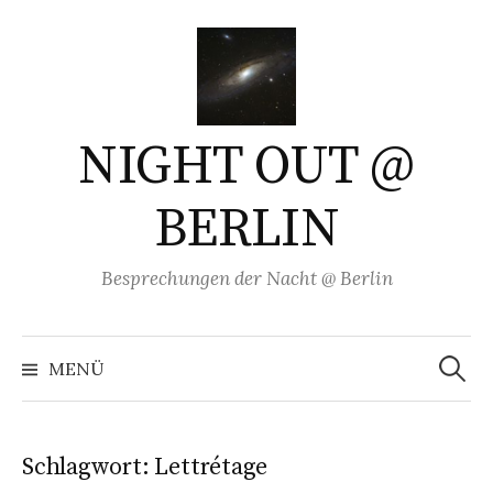
Springe
zum
Inhalt
NIGHT OUT @
BERLIN
Besprechungen der Nacht @ Berlin
Suchen
nach:
MENÜ
Schlagwort:
Lettrétage