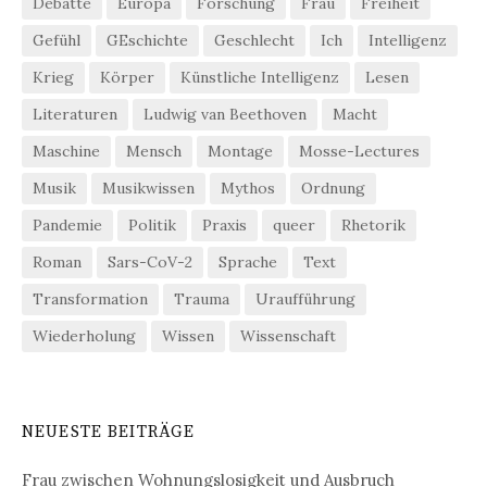
Debatte
Europa
Forschung
Frau
Freiheit
Gefühl
GEschichte
Geschlecht
Ich
Intelligenz
Krieg
Körper
Künstliche Intelligenz
Lesen
Literaturen
Ludwig van Beethoven
Macht
Maschine
Mensch
Montage
Mosse-Lectures
Musik
Musikwissen
Mythos
Ordnung
Pandemie
Politik
Praxis
queer
Rhetorik
Roman
Sars-CoV-2
Sprache
Text
Transformation
Trauma
Uraufführung
Wiederholung
Wissen
Wissenschaft
NEUESTE BEITRÄGE
Frau zwischen Wohnungslosigkeit und Ausbruch