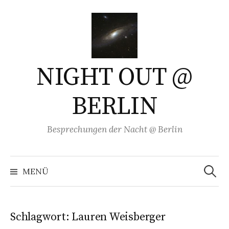
Springe
zum
Inhalt
NIGHT OUT @
BERLIN
Besprechungen der Nacht @ Berlin
Suchen
nach:
MENÜ
Schlagwort:
Lauren Weisberger