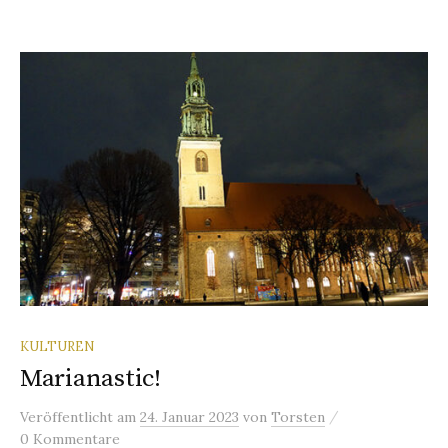
KULTUREN
Marianastic!
/
Veröffentlicht
am
24. Januar 2023
von
Torsten
0 Kommentare