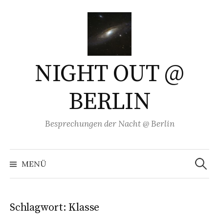
Springe
zum
Inhalt
NIGHT OUT @
BERLIN
Besprechungen der Nacht @ Berlin
Suchen
nach:
MENÜ
Schlagwort:
Klasse