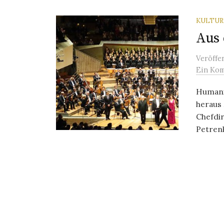
KULTU
Aus 
Veröffe
Ein Ko
Humani
heraus 
Chefdir
Petrenk