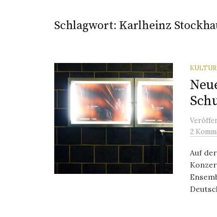
Schlagwort:
Karlheinz Stockha
KULTU
Neue
Schu
Veröffe
2 Komm
Auf der
Konzer
Ensemb
Deutsch