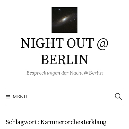
Springe
zum
Inhalt
NIGHT OUT @
BERLIN
Besprechungen der Nacht @ Berlin
Suchen
nach:
MENÜ
Schlagwort:
Kammerorchesterklang