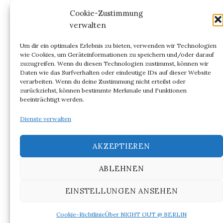
Kommentar-Feed
Cookie-Zustimmung
verwalten
WordPress.org
Um dir ein optimales Erlebnis zu bieten, verwenden wir Technologien
wie Cookies, um Geräteinformationen zu speichern und/oder darauf
zuzugreifen. Wenn du diesen Technologien zustimmst, können wir
Daten wie das Surfverhalten oder eindeutige IDs auf dieser Website
verarbeiten. Wenn du deine Zustimmung nicht erteilst oder
ARCHIV
zurückziehst, können bestimmte Merkmale und Funktionen
beeinträchtigt werden.
Archiv
Dienste verwalten
AKZEPTIEREN
ABLEHNEN
© 2026
NIGHT OUT @ BERLIN
EINSTELLUNGEN ANSEHEN
|
Powered by
WordPress
Theme:
Graphy
von Themegraphy
Cookie-Richtlinie
Über NIGHT OUT @ BERLIN