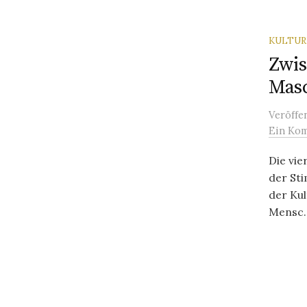
KULTU
Zwi
Mas
Veröffe
Ein Ko
Die vi
der St
der Kul
Mensc..