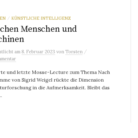
REN
KÜNSTLICHE INTELLIGENZ
/
schen Menschen und
chinen
/
ntlicht
am
8. Februar 2023
von
Torsten
mmentar
erte und letzte Mosse-Lecture zum Thema Nach
imme von Sigrid Weigel rückte die Dimension
turforschung in die Aufmerksamkeit. Bleibt das
.