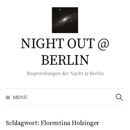
Springe
zum
Inhalt
NIGHT OUT @
BERLIN
Besprechungen der Nacht @ Berlin
Suchen
nach:
MENÜ
Schlagwort:
Florentina Holzinger