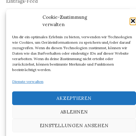
Eintrags-Feed
Kommentar-Feed
Cookie-Zustimmung
verwalten
WordPress.org
Um dir ein optimales Erlebnis zu bieten, verwenden wir Technologien
wie Cookies, um Geräteinformationen zu speichern und/oder darauf
zuzugreifen. Wenn du diesen Technologien zustimmst, können wir
Daten wie das Surfverhalten oder eindeutige IDs auf dieser Website
verarbeiten. Wenn du deine Zustimmung nicht erteilst oder
ARCHIV
zurückziehst, können bestimmte Merkmale und Funktionen
beeinträchtigt werden.
Archiv
Dienste verwalten
AKZEPTIEREN
ABLEHNEN
© 2026
NIGHT OUT @ BERLIN
EINSTELLUNGEN ANSEHEN
|
Powered by
WordPress
Theme:
Graphy
von Themegraphy