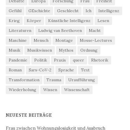
Debatte
Europa
Forschung
Frau
Freiheit
Gefühl
GEschichte
Geschlecht
Ich
Intelligenz
Krieg
Körper
Künstliche Intelligenz
Lesen
Literaturen
Ludwig van Beethoven
Macht
Maschine
Mensch
Montage
Mosse-Lectures
Musik
Musikwissen
Mythos
Ordnung
Pandemie
Politik
Praxis
queer
Rhetorik
Roman
Sars-CoV-2
Sprache
Text
Transformation
Trauma
Uraufführung
Wiederholung
Wissen
Wissenschaft
NEUESTE BEITRÄGE
Frau zwischen Wohnungslosigkeit und Ausbruch