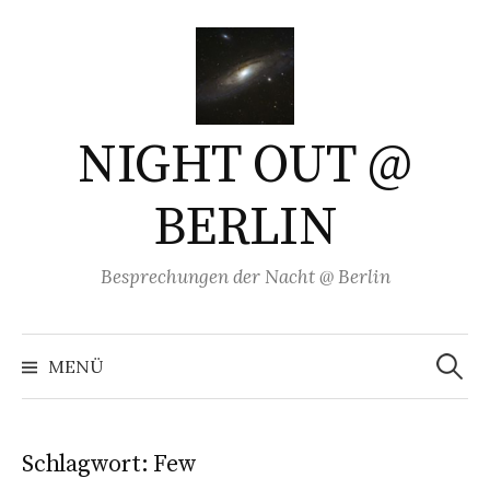
Springe
zum
Inhalt
NIGHT OUT @
BERLIN
Besprechungen der Nacht @ Berlin
Suchen
nach:
MENÜ
Schlagwort:
Few