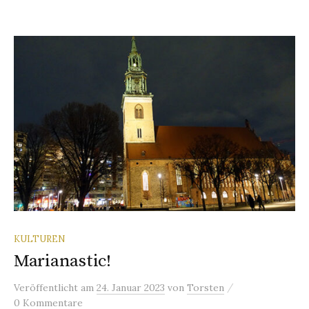
KULTUREN
Marianastic!
/
Veröffentlicht
am
24. Januar 2023
von
Torsten
0 Kommentare