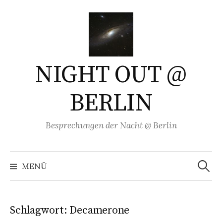
Springe
zum
Inhalt
NIGHT OUT @
BERLIN
Besprechungen der Nacht @ Berlin
Suchen
nach:
MENÜ
Schlagwort:
Decamerone