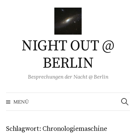
Springe
zum
Inhalt
NIGHT OUT @
BERLIN
Besprechungen der Nacht @ Berlin
Suchen
nach:
MENÜ
Schlagwort:
Chronologiemaschine