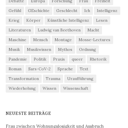
Debatte
Europa
Forschung
Frau
Freiheit
Gefühl
GEschichte
Geschlecht
Ich
Intelligenz
Krieg
Körper
Künstliche Intelligenz
Lesen
Literaturen
Ludwig van Beethoven
Macht
Maschine
Mensch
Montage
Mosse-Lectures
Musik
Musikwissen
Mythos
Ordnung
Pandemie
Politik
Praxis
queer
Rhetorik
Roman
Sars-CoV-2
Sprache
Text
Transformation
Trauma
Uraufführung
Wiederholung
Wissen
Wissenschaft
NEUESTE BEITRÄGE
Frau zwischen Wohnungslosigkeit und Ausbruch