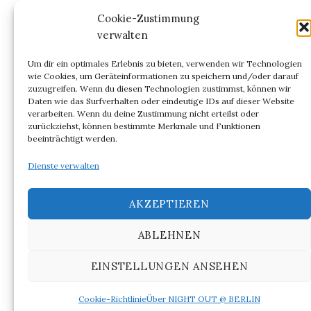
Kommentar-Feed
Cookie-Zustimmung
verwalten
WordPress.org
Um dir ein optimales Erlebnis zu bieten, verwenden wir Technologien
wie Cookies, um Geräteinformationen zu speichern und/oder darauf
zuzugreifen. Wenn du diesen Technologien zustimmst, können wir
Daten wie das Surfverhalten oder eindeutige IDs auf dieser Website
verarbeiten. Wenn du deine Zustimmung nicht erteilst oder
ARCHIV
zurückziehst, können bestimmte Merkmale und Funktionen
beeinträchtigt werden.
Archiv
Dienste verwalten
AKZEPTIEREN
ABLEHNEN
© 2026
NIGHT OUT @ BERLIN
EINSTELLUNGEN ANSEHEN
|
Powered by
WordPress
Theme:
Graphy
von Themegraphy
Cookie-Richtlinie
Über NIGHT OUT @ BERLIN