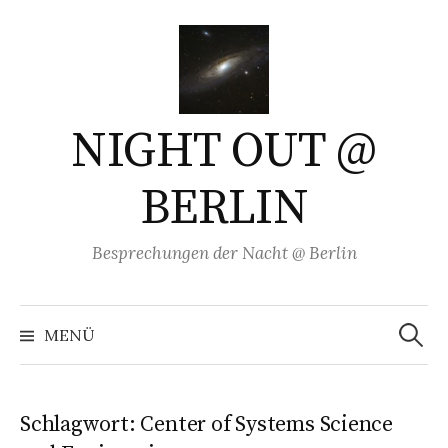
Springe
zum
Inhalt
NIGHT OUT @
BERLIN
Besprechungen der Nacht @ Berlin
Suchen
nach:
MENÜ
Schlagwort:
Center of Systems Science