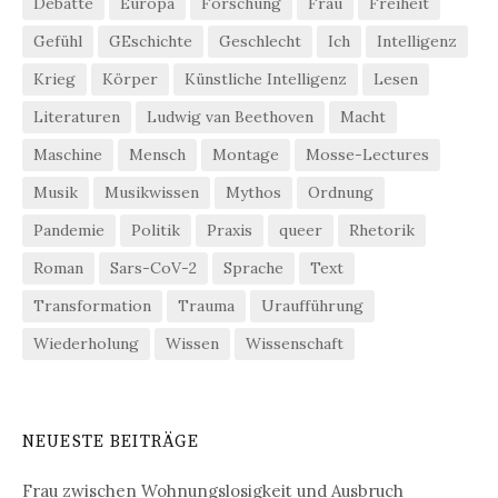
Debatte
Europa
Forschung
Frau
Freiheit
Gefühl
GEschichte
Geschlecht
Ich
Intelligenz
Krieg
Körper
Künstliche Intelligenz
Lesen
Literaturen
Ludwig van Beethoven
Macht
Maschine
Mensch
Montage
Mosse-Lectures
Musik
Musikwissen
Mythos
Ordnung
Pandemie
Politik
Praxis
queer
Rhetorik
Roman
Sars-CoV-2
Sprache
Text
Transformation
Trauma
Uraufführung
Wiederholung
Wissen
Wissenschaft
NEUESTE BEITRÄGE
Frau zwischen Wohnungslosigkeit und Ausbruch