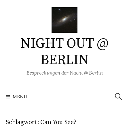
Springe
zum
Inhalt
NIGHT OUT @
BERLIN
Besprechungen der Nacht @ Berlin
Suchen
nach:
MENÜ
Schlagwort:
Can You See?