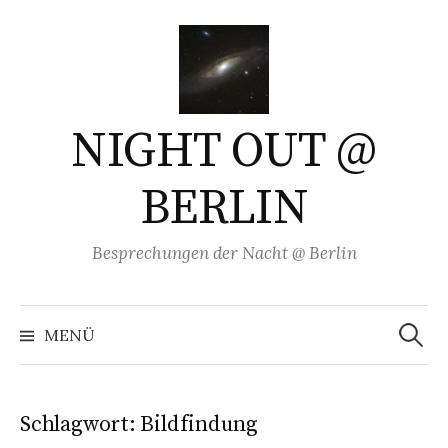
Springe
zum
Inhalt
NIGHT OUT @
BERLIN
Besprechungen der Nacht @ Berlin
Suchen
nach:
MENÜ
Schlagwort:
Bildfindung