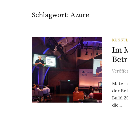
Schlagwort:
Azure
KÜNSTL
Im M
Betr
Veröffe
Materia
der Be
Build 2
die...