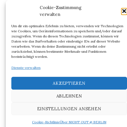
Kommentar-Feed
Cookie-Zustimmung
verwalten
WordPress.org
Um dir ein optimales Erlebnis zu bieten, verwenden wir Technologien
wie Cookies, um Geräteinformationen zu speichern und/oder darauf
zuzugreifen. Wenn du diesen Technologien zustimmst, können wir
Daten wie das Surfverhalten oder eindeutige IDs auf dieser Website
verarbeiten. Wenn du deine Zustimmung nicht erteilst oder
ARCHIV
zurückziehst, können bestimmte Merkmale und Funktionen
beeinträchtigt werden.
Archiv
Dienste verwalten
AKZEPTIEREN
ABLEHNEN
© 2026
NIGHT OUT @ BERLIN
EINSTELLUNGEN ANSEHEN
|
Powered by
WordPress
Theme:
Graphy
von Themegraphy
Cookie-Richtlinie
Über NIGHT OUT @ BERLIN