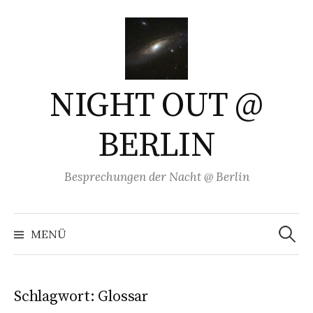
Springe
zum
Inhalt
NIGHT OUT @
BERLIN
Besprechungen der Nacht @ Berlin
Suchen
nach:
MENÜ
Schlagwort:
Glossar